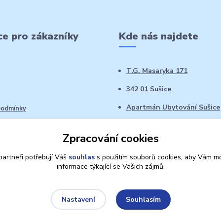
e pro zákazníky
Kde nás najdete
T.G. Masaryka 171
342 01 Sušice
Apartmán Ubytování Sušice
podmínky
 řád
Zpracování cookies
oží ve 14denní době
artneři potřebují Váš
souhlas
s použitím souborů cookies, aby Vám mo
informace týkající se Vašich zájmů.
Souhlasím
Nastavení