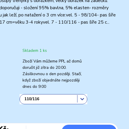
slipy trenýrky s obrázkem, velký obrázek na zadečku.
doporučuji - složení 95% bavlna, 5% elasten- rozměry
 jak leží, po natažení o 3 cm více:vel. 5 - 98/104- pas šíře
17 cm=věku 3-4 rokyvel. 7 - 110/116 - pas šíře 25 c...
Skladem 1 ks
Zboží Vám můžeme PPL až domů
doručit již zítra do 20:00.
Zásilkovnou o den později. Stačí,
když zboží objednáte nejpozději
dnes do 9:00
Kč