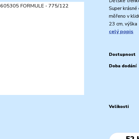
Dětské trenko
Super krásné 
měřeno v klidu
23 cm, výška 
celý popis
Dostupnost
Doba dodání
Velikosti
52 