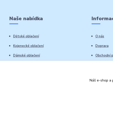
Naše nabídka
Informac
Dětské oblečení
O nás
Kojenecké oblečení
Doprava
Dámské oblečení
Obchodní 
Pánské oblečení
Reklamační
Vrácení zb
Náš e-shop a p
Kontakty