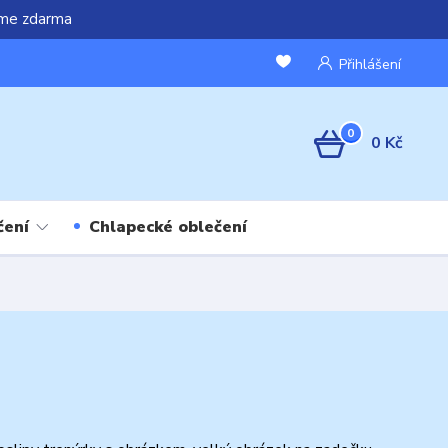
áme zdarma
Přihlášení
0
0 Kč
čení
Chlapecké oblečení