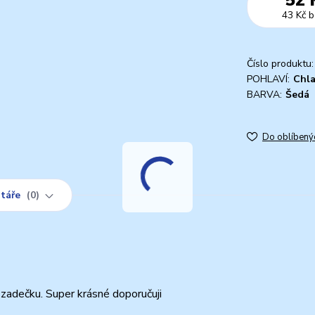
43 Kč
b
Číslo produktu:
POHLAVÍ:
Chl
BARVA:
Šedá
Do oblíbený
táře
0
zadečku. Super krásné doporučuji