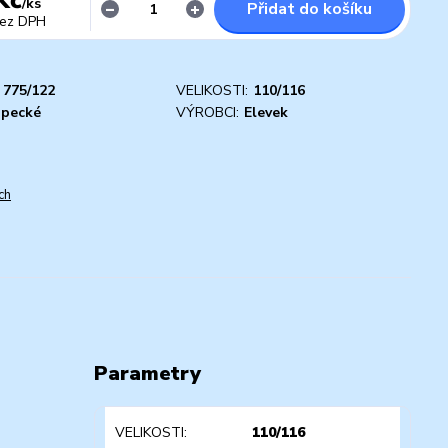
/
ks
Přidat do košíku
ez DPH
775/122
VELIKOSTI:
110/116
apecké
VÝROBCI:
Elevek
ch
Parametry
VELIKOSTI
110/116