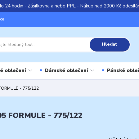
do 24 hodin - Zásilkovna a nebo PPL - Nákup nad 2000 Kč odesíl
íce
Hledat
é oblečení
Dámské oblečení
Pánské oble
5 FORMULE - 775/122
305 FORMULE - 775/122