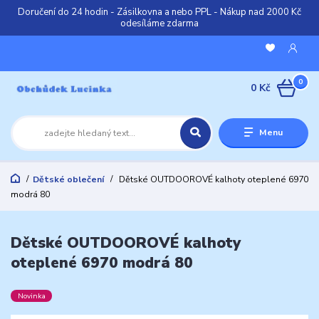
Doručení do 24 hodin - Zásilkovna a nebo PPL - Nákup nad 2000 Kč
odesíláme zdarma
0
0 Kč
Menu
Dětské oblečení
Dětské OUTDOOROVÉ kalhoty oteplené 6970
modrá 80
Dětské OUTDOOROVÉ kalhoty
oteplené 6970 modrá 80
Novinka