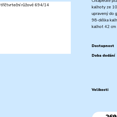
Chlapecké plá
kalhoty ze 10
upravený do g
98-délka kalh
kalhot 42 cm 
Dostupnost
Doba dodání
Velikosti
269