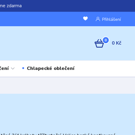
áme zdarma
Přihlášení
0
0 Kč
čení
Chlapecké oblečení