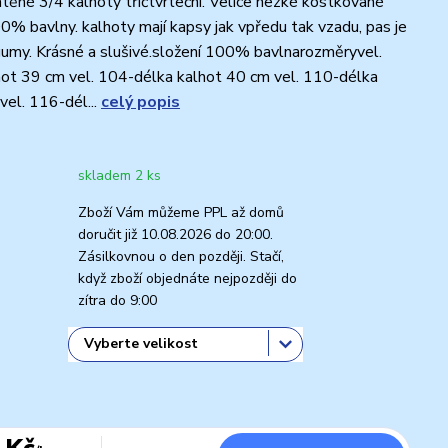
těné 3/4 kalhoty tříčtvrteční. Velice hezké kostkované
0% bavlny. kalhoty mají kapsy jak vpředu tak vzadu, pas je
umy. Krásné a slušivé.složení 100% bavlnarozměryvel.
ot 39 cm vel. 104-délka kalhot 40 cm vel. 110-délka
vel. 116-dél...
celý popis
skladem 2 ks
Zboží Vám můžeme PPL až domů
doručit již 10.08.2026 do 20:00.
Zásilkovnou o den později. Stačí,
když zboží objednáte nejpozději do
zítra do 9:00
 Kč