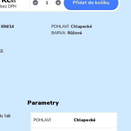
/
ks
Přidat do košíku
bez DPH
694/14
POHLAVÍ:
Chlapecké
D
BARVA:
Růžová
ch
Parametry
du tak
POHLAVÍ
Chlapecké