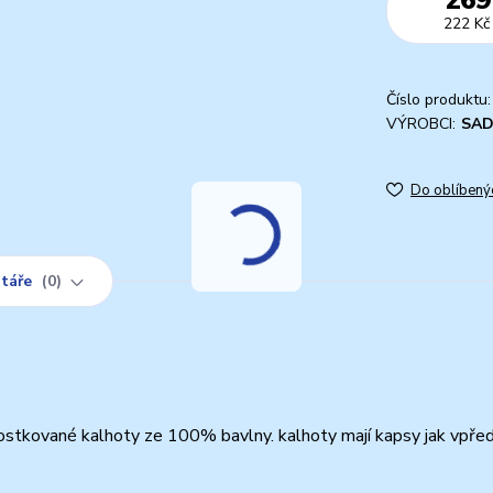
222 Kč
Číslo produktu:
VÝROBCI:
SA
Do oblíbený
táře
0
kostkované kalhoty ze 100% bavlny. kalhoty mají kapsy jak vpře