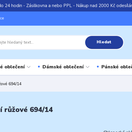
do 24 hodin - Zásilkovna a nebo PPL - Nákup nad 2000 Kč odesíl
íce
Hledat
é oblečení
Dámské oblečení
Pánské oble
ůžové 694/14
í růžové 694/14