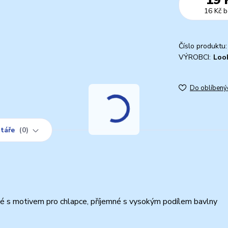
16 Kč
b
Číslo produktu:
VÝROBCI:
Loo
Do oblíbený
táře
0
é s motivem pro chlapce, příjemné s vysokým podílem bavlny