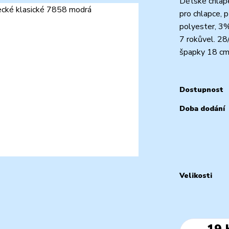
Dětské chlap
pro chlapce, 
polyester, 3
7 rokůvel. 2
špapky 18 cm
Dostupnost
Doba dodání
Velikosti
19 