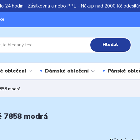
do 24 hodin - Zásilkovna a nebo PPL - Nákup nad 2000 Kč odesíl
íce
Hledat
é oblečení
Dámské oblečení
Pánské oble
7858 modrá
é 7858 modrá