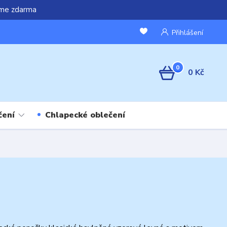
áme zdarma
Přihlášení
0
0 Kč
čení
Chlapecké oblečení