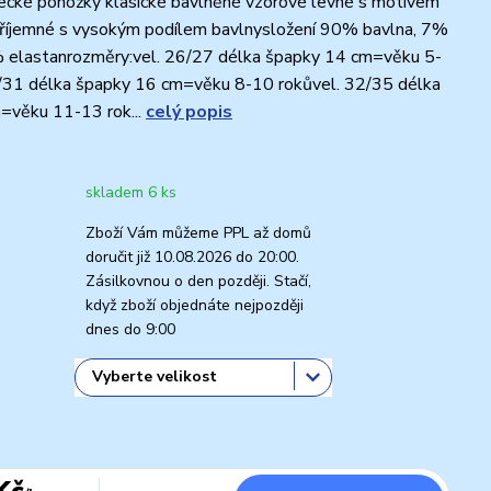
ecké ponožky klasické bavlněné vzorové levné s motivem
příjemné s vysokým podílem bavlnysložení 90% bavlna, 7%
% elastanrozměry:vel. 26/27 délka špapky 14 cm=věku 5-
8/31 délka špapky 16 cm=věku 8-10 rokůvel. 32/35 délka
=věku 11-13 rok...
celý popis
skladem 6 ks
Zboží Vám můžeme PPL až domů
doručit již 10.08.2026 do 20:00.
Zásilkovnou o den později. Stačí,
když zboží objednáte nejpozději
dnes do 9:00
Kč