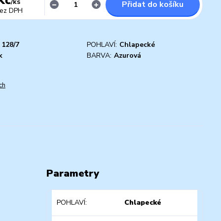
/
ks
Přidat do košíku
ez DPH
128/7
POHLAVÍ:
Chlapecké
k
BARVA:
Azurová
ch
Parametry
POHLAVÍ
Chlapecké