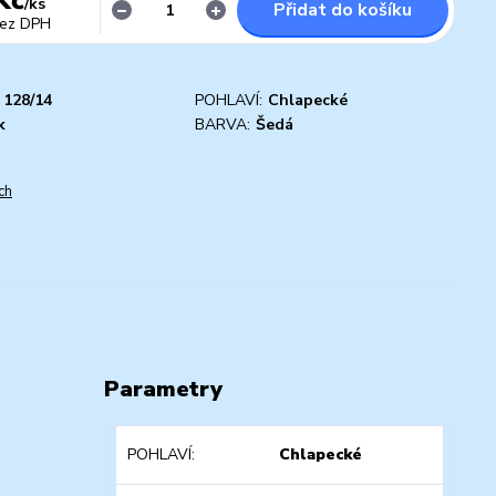
/
ks
Přidat do košíku
ez DPH
128/14
POHLAVÍ:
Chlapecké
k
BARVA:
Šedá
ch
Parametry
POHLAVÍ
Chlapecké