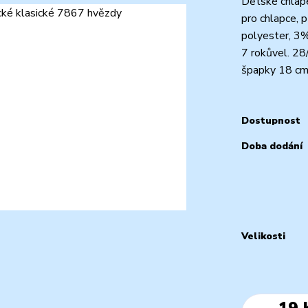
Dětské chlap
pro chlapce, 
polyester, 3
7 rokůvel. 2
špapky 18 cm
Dostupnost
Doba dodání
Velikosti
19 