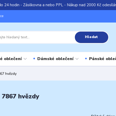
do 24 hodin - Zásilkovna a nebo PPL - Nákup nad 2000 Kč odesíl
íce
Hledat
é oblečení
Dámské oblečení
Pánské oble
867 hvězdy
é 7867 hvězdy