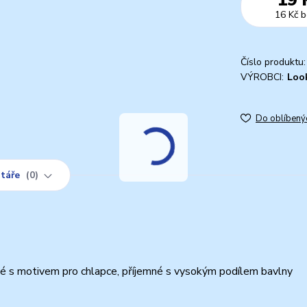
16 Kč
b
Číslo produktu:
VÝROBCI:
Loo
Do oblíbený
táře
0
é s motivem pro chlapce, příjemné s vysokým podílem bavlny