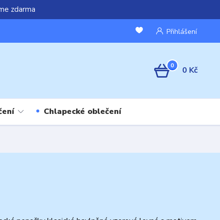
áme zdarma
Přihlášení
0
0 Kč
čení
Chlapecké oblečení