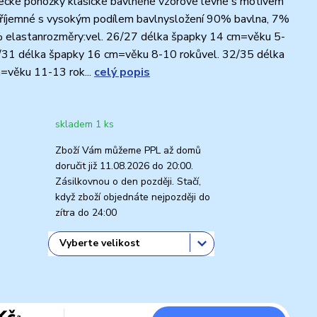
ecké ponožky klasické bavlněné vzorové levné s motivem
příjemné s vysokým podílem bavlnysložení 90% bavlna, 7%
% elastanrozměry:vel. 26/27 délka špapky 14 cm=věku 5-
8/31 délka špapky 16 cm=věku 8-10 rokůvel. 32/35 délka
=věku 11-13 rok...
celý popis
skladem 1 ks
Zboží Vám můžeme PPL až domů
doručit již 11.08.2026 do 20:00.
Zásilkovnou o den později. Stačí,
když zboží objednáte nejpozději do
zítra do 24:00
Kč