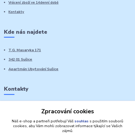
Vrácení zboží ve 14denní době
Kontakty
Kde nás najdete
T.G. Masaryka 171
342 01 Sušice
Apartmán Ubytování Sušice
Kontakty
Marie Sedláčková
Zpracování cookies
+420 776 728 764
Volat PO-NE do 21 hodin
Náš e-shop a partneři potřebují Váš
souhlas
s použitím souborů
cookies, aby Vám mohli zobrazovat informace týkající se Vašich
zájmů.