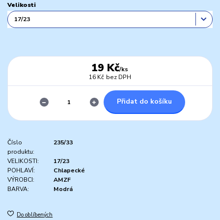
Velikosti
19 Kč
/
ks
16 Kč
bez DPH
Přidat do košíku
Číslo
235/33
produktu:
VELIKOSTI:
17/23
POHLAVÍ:
Chlapecké
VÝROBCI:
AMZF
BARVA:
Modrá
Do oblíbených