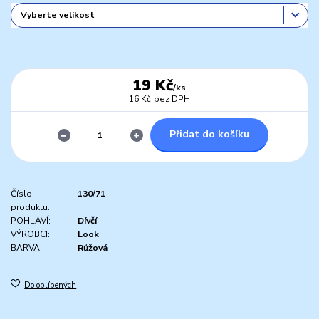
19 Kč
/
ks
16 Kč
bez DPH
Přidat do košíku
Číslo
130/71
produktu:
POHLAVÍ:
Dívčí
VÝROBCI:
Look
BARVA:
Růžová
Do oblíbených