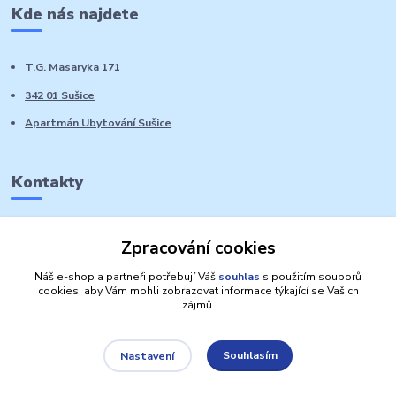
Kde nás najdete
T.G. Masaryka 171
342 01 Sušice
Apartmán Ubytování Sušice
Kontakty
Marie Sedláčková
Zpracování cookies
+420 776 728 764
Volat PO-NE do 21 hodin
Náš e-shop a partneři potřebují Váš
souhlas
s použitím souborů
cookies, aby Vám mohli zobrazovat informace týkající se Vašich
zájmů.
Souhlasím
Nastavení
Autorská práva: Obchůdek Lucinka