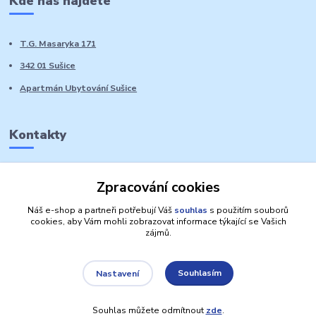
Kde nás najdete
T.G. Masaryka 171
342 01 Sušice
Apartmán Ubytování Sušice
Kontakty
Marie Sedláčková
Zpracování cookies
+420 776 728 764
Volat PO-NE do 21 hodin
Náš e-shop a partneři potřebují Váš
souhlas
s použitím souborů
cookies, aby Vám mohli zobrazovat informace týkající se Vašich
zájmů.
Souhlasím
Nastavení
Autorská práva: Obchůdek Lucinka
Souhlas můžete odmítnout
zde
.
Vytvořeno na
Eshop-rychle.cz