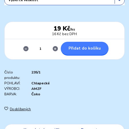
19 Kč
/
ks
16 Kč
bez DPH
Přidat do košíku
Číslo
235/1
produktu:
POHLAVÍ:
Chlapecké
VÝROBCI:
AMZF
BARVA:
Čoko
Do oblíbených