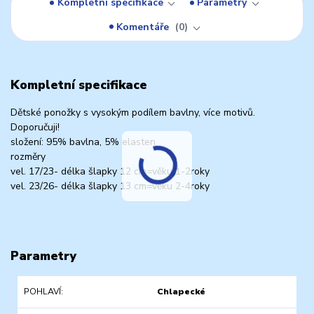
Kompletní specifikace
Parametry
Komentáře
0
Kompletní specifikace
Dětské ponožky s vysokým podílem bavlny, více motivů.
Doporučuji!
složení: 95% bavlna, 5% elasten
rozměry
vel. 17/23- délka šlapky 12 cm=věku 1-2roky
vel. 23/26- délka šlapky 13 cm=věku 2-4roky
Parametry
POHLAVÍ
Chlapecké