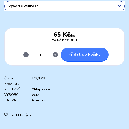
65 Kč
/
ks
54 Kč
bez DPH
Přidat do košíku
Číslo
362/174
produktu:
POHLAVÍ:
Chlapecké
VÝROBCI:
W.D
BARVA:
Azurová
Do oblíbených