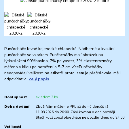
Punčocháče levné kojenecké chlapecké. Nádherné a kvalitní
punčocháče se vzorkem. Punčocháčky mají obrázek na
lýtkusložení 90%bavlna, 7% polyaster, 3% elastenrozměry
měřeno v klidu po natažení o 5-7 cm vícePunčocháčky
neodpovídají velikosti na etiketě, proto jsem je přečíslovala, měli
odpovídat v...
celý popis
Dostupnost
skladem 3 ks
Doba dodání
Zboží Vám můžeme PPL až domů doručit již
11.08.2026 do 20:00. Zásilkovnou o den později.
Stačí, když zboží objednáte nejpozději dnes do 24:00
Velikosti