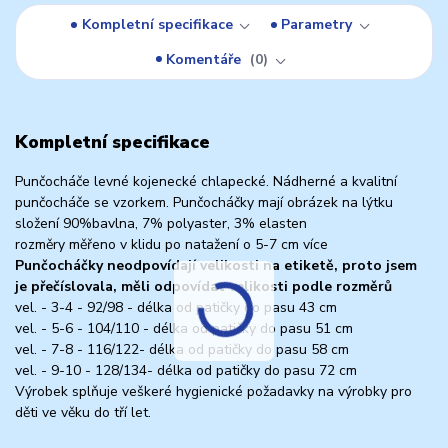
Kompletní specifikace
Parametry
Komentáře
0
Kompletní specifikace
Punčocháče levné kojenecké chlapecké. Nádherné a kvalitní
punčocháče se vzorkem. Punčocháčky mají obrázek na lýtku
složení 90%bavlna, 7% polyaster, 3% elasten
rozměry měřeno v klidu po natažení o 5-7 cm více
Punčocháčky neodpovídají velikosti na etiketě, proto jsem
je přečíslovala, měli odpovídat velikosti podle rozměrů
vel. - 3-4 - 92/98 - délka od patičky do pasu 43 cm
vel. - 5-6 - 104/110 - délka od patičky do pasu 51 cm
vel. - 7-8 - 116/122- délka od patičky do pasu 58 cm
vel. - 9-10 - 128/134- délka od patičky do pasu 72 cm
Výrobek splňuje veškeré hygienické požadavky na výrobky pro
děti ve věku do tří let.