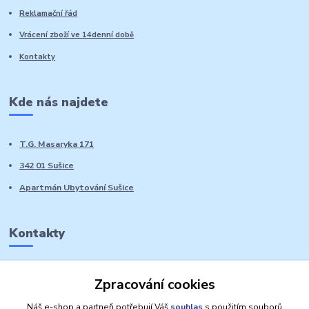
Reklamační řád
Vrácení zboží ve 14denní době
Kontakty
Kde nás najdete
T.G. Masaryka 171
342 01 Sušice
Apartmán Ubytování Sušice
Kontakty
Marie Sedláčková
Zpracování cookies
+420 776 728 764
Volat PO-NE do 21 hodin
Náš e-shop a partneři potřebují Váš
souhlas
s použitím souborů