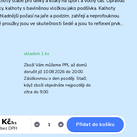
hoty slabé pro dívky a kluky na sport a volný čas. Opravdu
áky, kalhoty s bavlněnou vložkou jako podšívka. Kalhoty
ladnější počasí na jaře a podzim, zahřejí a neprofouknou.
proužky jsou ve skutečnosti šedé a jsou to reflexní prvk...
skladem 1 ks
Zboží Vám můžeme PPL až domů
doručit již 10.08.2026 do 20:00.
Zásilkovnou o den později. Stačí,
když zboží objednáte nejpozději do
zítra do 9:00
 Kč
/
ks
Přidat do košíku
bez DPH