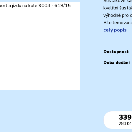
Šustákové kal
kvalitní šust
výhodné pro ch
Bíle lemované 
celý popis
Dostupnost
Doba dodání
339
280 Kč