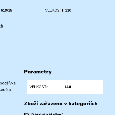
619/15
VELIKOSTI:
110
ch
Parametry
 podšívka.
VELIKOSTI
110
šedé a
Zboží zařazeno v kategoriích
Dětské oblečení