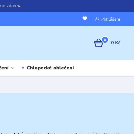
áme zdarma
Přihlášení
0
0 Kč
čení
Chlapecké oblečení