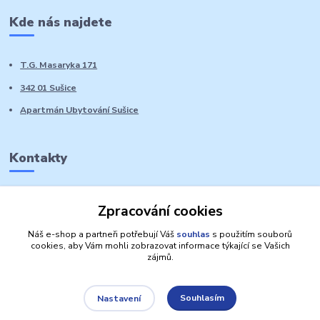
Kde nás najdete
T.G. Masaryka 171
342 01 Sušice
Apartmán Ubytování Sušice
Kontakty
Marie Sedláčková
Zpracování cookies
+420 776 728 764
Volat PO-NE do 21 hodin
Náš e-shop a partneři potřebují Váš
souhlas
s použitím souborů
cookies, aby Vám mohli zobrazovat informace týkající se Vašich
zájmů.
Souhlasím
Nastavení