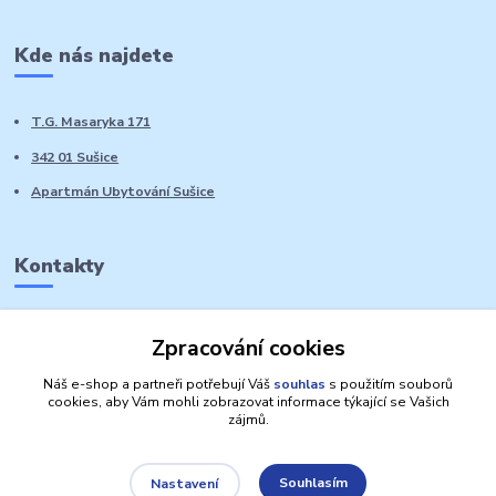
Kde nás najdete
T.G. Masaryka 171
342 01 Sušice
Apartmán Ubytování Sušice
Kontakty
Marie Sedláčková
Zpracování cookies
+420 776 728 764
Volat PO-NE do 21 hodin
Náš e-shop a partneři potřebují Váš
souhlas
s použitím souborů
cookies, aby Vám mohli zobrazovat informace týkající se Vašich
zájmů.
Souhlasím
Nastavení