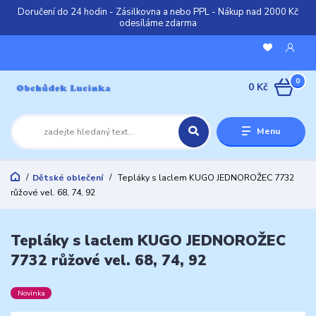
Doručení do 24 hodin - Zásilkovna a nebo PPL - Nákup nad 2000 Kč
odesíláme zdarma
0
0 Kč
Menu
Dětské oblečení
Tepláky s laclem KUGO JEDNOROŽEC 7732
růžové vel. 68, 74, 92
Tepláky s laclem KUGO JEDNOROŽEC
7732 růžové vel. 68, 74, 92
Novinka