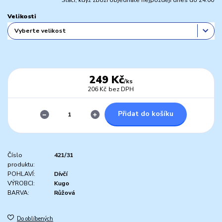
Stačí, když zboží objednáte nejpozději dnes do 24:00
Velikosti
249 Kč
/
ks
206 Kč
bez DPH
Přidat do košíku
Číslo
421/31
produktu:
POHLAVÍ:
Dívčí
VÝROBCI:
Kugo
BARVA:
Růžová
Do oblíbených