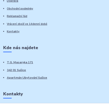
Doprava
Obchodní podmínky
Reklamační řád
Vrácení zboží ve 14denní době
Kontakty
Kde nás najdete
T.G. Masaryka 171
342 01 Sušice
Apartmán Ubytování Sušice
Kontakty
Marie Sedláčková