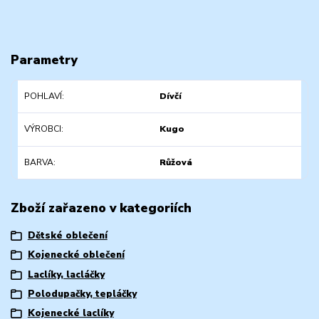
Parametry
POHLAVÍ
Dívčí
VÝROBCI
Kugo
BARVA
Růžová
Zboží zařazeno v kategoriích
Dětské oblečení
Kojenecké oblečení
Laclíky, lacláčky
Polodupačky, tepláčky
Kojenecké laclíky