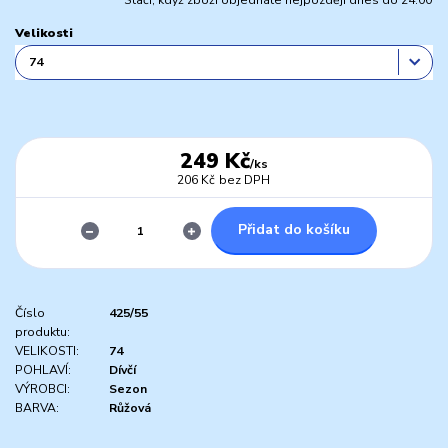
Stačí, když zboží objednáte nejpozději dnes do 24:00
Velikosti
249 Kč
/
ks
206 Kč
bez DPH
Přidat do košíku
Číslo
425/55
produktu:
VELIKOSTI:
74
POHLAVÍ:
Dívčí
VÝROBCI:
Sezon
BARVA:
Růžová