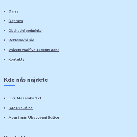
O nás
Doprava
Obchodní podmínky
Reklamační řád
Vrácení zboží ve 14denní době
Kontakty
Kde nás najdete
T.G. Masaryka 171
342 01 Sušice
Apartmán Ubytování Sušice