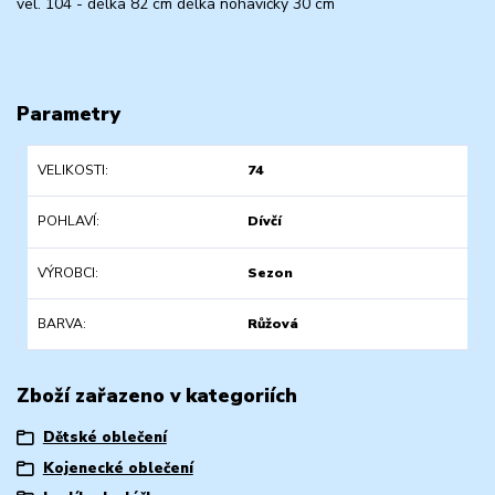
vel. 104 - délka 82 cm délka nohavičky 30 cm
Parametry
VELIKOSTI
74
POHLAVÍ
Dívčí
VÝROBCI
Sezon
BARVA
Růžová
Zboží zařazeno v kategoriích
Dětské oblečení
Kojenecké oblečení