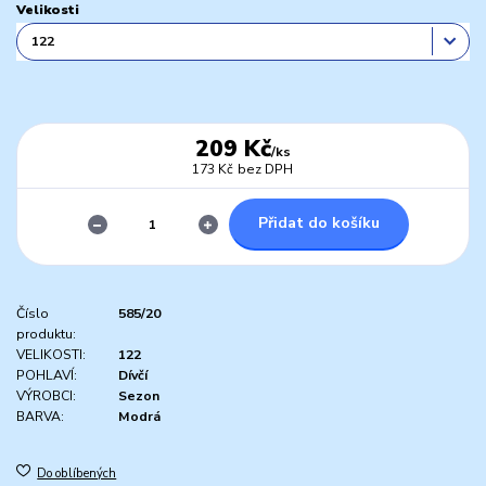
Velikosti
209 Kč
/
ks
173 Kč
bez DPH
Přidat do košíku
Číslo
585/20
produktu:
VELIKOSTI:
122
POHLAVÍ:
Dívčí
VÝROBCI:
Sezon
BARVA:
Modrá
Do oblíbených