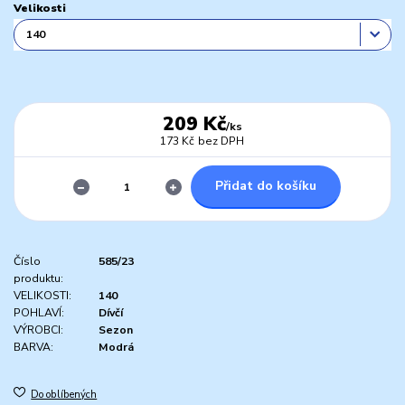
Velikosti
209 Kč
/
ks
173 Kč
bez DPH
Přidat do košíku
Číslo
585/23
produktu:
VELIKOSTI:
140
POHLAVÍ:
Dívčí
VÝROBCI:
Sezon
BARVA:
Modrá
Do oblíbených