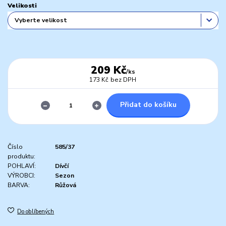
Velikosti
209 Kč
/
ks
173 Kč
bez DPH
Přidat do košíku
Číslo
585/37
produktu:
POHLAVÍ:
Dívčí
VÝROBCI:
Sezon
BARVA:
Růžová
Do oblíbených