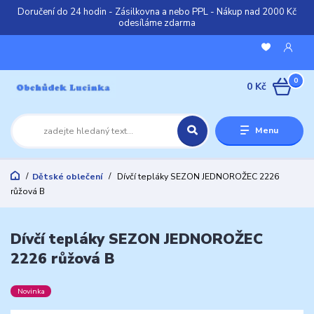
Doručení do 24 hodin - Zásilkovna a nebo PPL - Nákup nad 2000 Kč
odesíláme zdarma
0
0 Kč
Menu
Dětské oblečení
Dívčí tepláky SEZON JEDNOROŽEC 2226
růžová B
Dívčí tepláky SEZON JEDNOROŽEC
2226 růžová B
Novinka