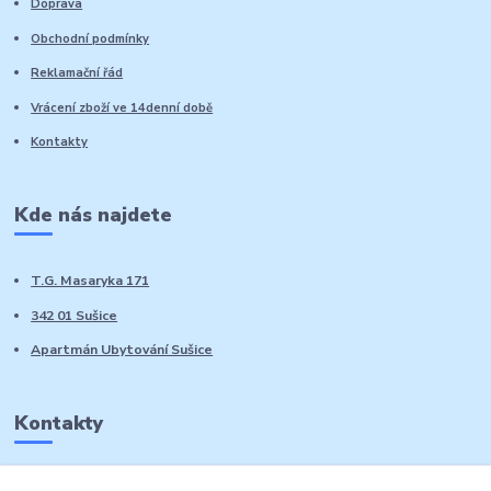
Doprava
Obchodní podmínky
Reklamační řád
Vrácení zboží ve 14denní době
Kontakty
Kde nás najdete
T.G. Masaryka 171
342 01 Sušice
Apartmán Ubytování Sušice
Kontakty
Marie Sedláčková