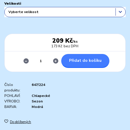
Velikosti
209 Kč
/
ks
173 Kč
bez DPH
Přidat do košíku
Číslo
647/224
produktu:
POHLAVÍ:
Chlapecké
VÝROBCI:
Sezon
BARVA:
Modrá
Do oblíbených