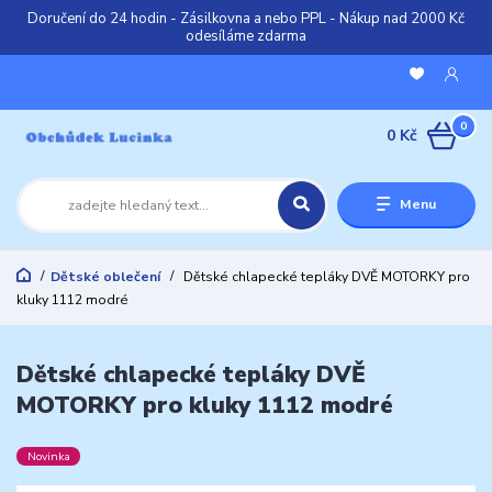
Doručení do 24 hodin - Zásilkovna a nebo PPL - Nákup nad 2000 Kč
odesíláme zdarma
0
0 Kč
Menu
Dětské oblečení
Dětské chlapecké tepláky DVĚ MOTORKY pro
kluky 1112 modré
Dětské chlapecké tepláky DVĚ
MOTORKY pro kluky 1112 modré
Novinka