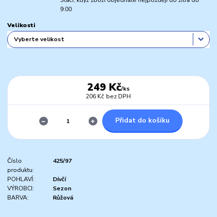
Stačí, když zboží objednáte nejpozději do zítra do
9:00
Velikosti
249 Kč
/
ks
206 Kč
bez DPH
Přidat do košíku
Číslo
425/97
produktu:
POHLAVÍ:
Dívčí
VÝROBCI:
Sezon
BARVA:
Růžová