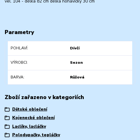
vel. 104 - délka 82 cm délka nohavičky 30 cm
Parametry
POHLAVÍ
Dívčí
VÝROBCI
Sezon
BARVA
Růžová
Zboží zařazeno v kategoriích
Dětské oblečení
Kojenecké oblečení
Laclíky, lacláčky
Polodupačky, tepláčky