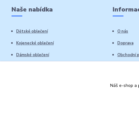
Naše nabídka
Informac
Dětské oblečení
O nás
Kojenecké oblečení
Doprava
Dámské oblečení
Obchodní 
Pánské oblečení
Reklamační
Vrácení zb
Náš e-shop a p
Kontakty
Autorská práva: Obchůdek Lucinka