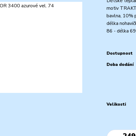
Dětské teplá
motiv TRAKTO
bavlna, 10% 
délka nohavič
86 - délka 69
Dostupnost
Doba dodání
Velikosti
249