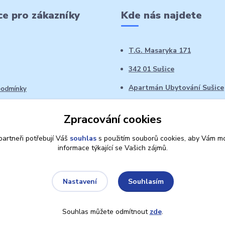
e pro zákazníky
Kde nás najdete
T.G. Masaryka 171
342 01 Sušice
Apartmán Ubytování Sušice
podmínky
 řád
Zpracování cookies
oží ve 14denní době
artneři potřebují Váš
souhlas
s použitím souborů cookies, aby Vám mo
informace týkající se Vašich zájmů.
Souhlasím
Nastavení
Souhlas můžete odmítnout
zde
.