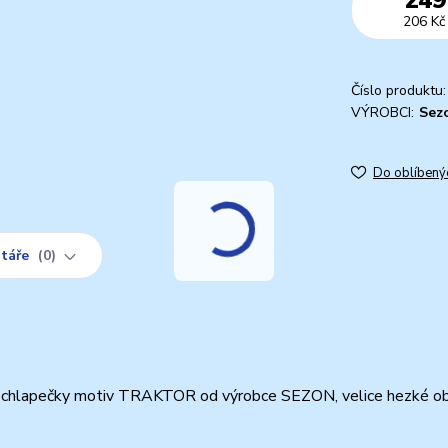
206 Kč
Číslo produktu:
VÝROBCI:
Sez
Do oblíbený
táře
0
a chlapečky motiv TRAKTOR od výrobce SEZON, velice hezké ob