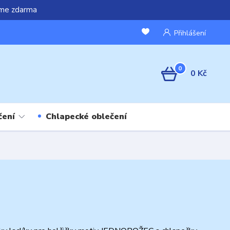
áme zdarma
Přihlášení
0
0 Kč
čení
Chlapecké oblečení