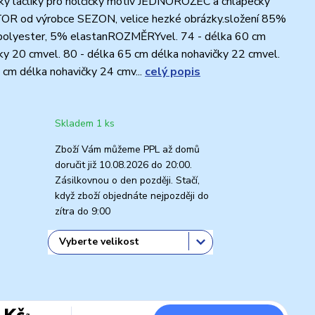
ky laclíky pro holčičky motiv JEDNOROŽEC a chlapečky
R od výrobce SEZON, velice hezké obrázky.složení 85%
polyester, 5% elastanROZMĚRYvel. 74 - délka 60 cm
ky 20 cmvel. 80 - délka 65 cm délka nohavičky 22 cmvel.
 cm délka nohavičky 24 cmv...
celý popis
Skladem 1 ks
Zboží Vám můžeme PPL až domů
doručit již 10.08.2026 do 20:00.
Zásilkovnou o den později. Stačí,
když zboží objednáte nejpozději do
zítra do 9:00
 Kč