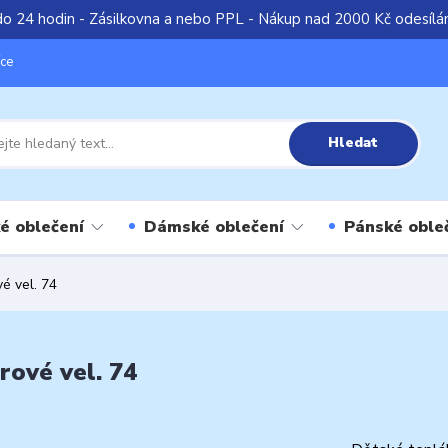
do 24 hodin - Zásilkovna a nebo PPL - Nákup nad 2000 Kč odesíl
íce
Hledat
é oblečení
Dámské oblečení
Pánské oble
é vel. 74
ové vel. 74