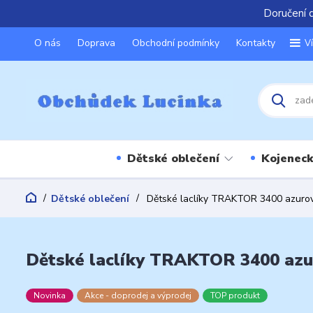
Doručení 
O nás
Doprava
Obchodní podmínky
Kontakty
V
Dětské oblečení
Kojeneck
Dětské oblečení
Dětské laclíky TRAKTOR 3400 azurov
Dětské laclíky TRAKTOR 3400 azur
Novinka
Akce - doprodej a výprodej
TOP produkt