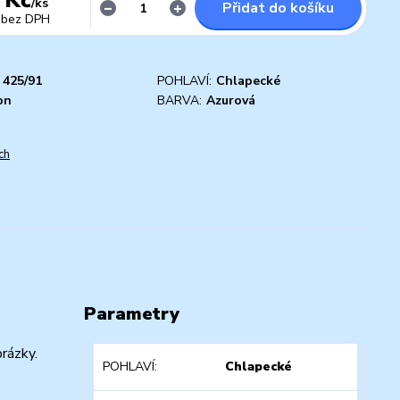
/
ks
Přidat do košíku
bez DPH
425/91
POHLAVÍ:
Chlapecké
on
BARVA:
Azurová
ch
Parametry
rázky.
POHLAVÍ
Chlapecké