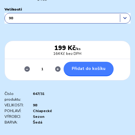
Velikosti
199 Kč
/
ks
164 Kč
bez DPH
Přidat do košíku
Číslo
647/31
produktu:
VELIKOSTI:
98
POHLAVÍ:
Chlapecké
VÝROBCI:
Sezon
BARVA:
Šedá