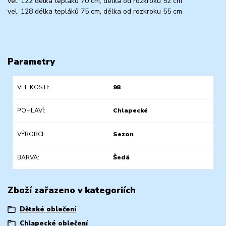
vel. 122 délka tepláků 70 cm, délka od rozkroku 52 cm
vel. 128 délka tepláků 75 cm, délka od rozkroku 55 cm
Parametry
VELIKOSTI
98
POHLAVÍ
Chlapecké
VÝROBCI
Sezon
BARVA
Šedá
Zboží zařazeno v kategoriích
Dětské oblečení
Chlapecké oblečení