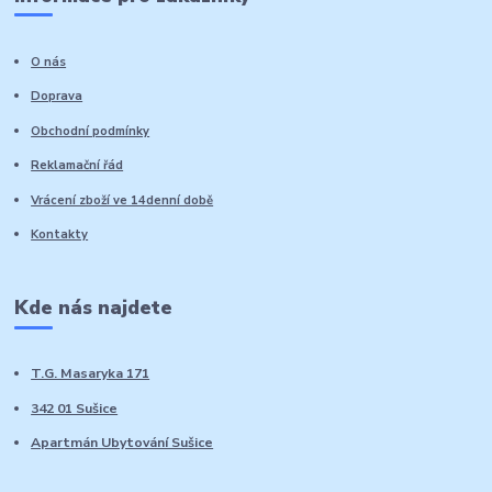
O nás
Doprava
Obchodní podmínky
Reklamační řád
Vrácení zboží ve 14denní době
Kontakty
Kde nás najdete
T.G. Masaryka 171
342 01 Sušice
Apartmán Ubytování Sušice