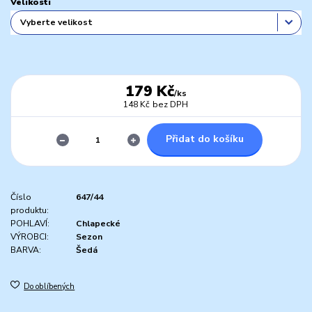
Velikosti
179 Kč
/
ks
148 Kč
bez DPH
Přidat do košíku
Číslo
647/44
produktu:
POHLAVÍ:
Chlapecké
VÝROBCI:
Sezon
BARVA:
Šedá
Do oblíbených