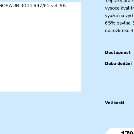
Tepláky pro 
vysoce kvalit
využití na vyc
65% bavlna, 
od rozkroku 4
Dostupnost
Doba dodání
Velikosti
179