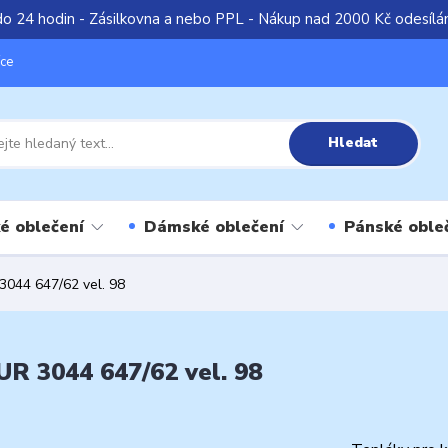
do 24 hodin - Zásilkovna a nebo PPL - Nákup nad 2000 Kč odesíl
íce
Hledat
é oblečení
Dámské oblečení
Pánské oble
3044 647/62 vel. 98
R 3044 647/62 vel. 98