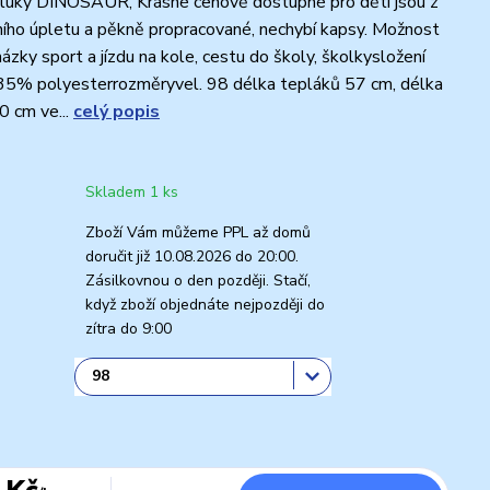
kluky DINOSAUR, Krásné cenově dostupné pro děti jsou z
ního úpletu a pěkně propracované, nechybí kapsy. Možnost
házky sport a jízdu na kole, cestu do školy, školkysložení
35% polyesterrozměryvel. 98 délka tepláků 57 cm, délka
0 cm ve...
celý popis
Skladem 1 ks
Zboží Vám můžeme PPL až domů
doručit již 10.08.2026 do 20:00.
Zásilkovnou o den později. Stačí,
když zboží objednáte nejpozději do
zítra do 9:00
 Kč