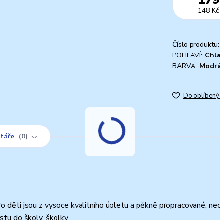
148 Kč
Číslo produktu:
POHLAVÍ:
Chl
BARVA:
Modr
Do oblíbený
táře
0
ěti jsou z vysoce kvalitního úpletu a pěkně propracované, nec
estu do školy, školky