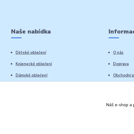
Naše nabídka
Informac
Dětské oblečení
O nás
Kojenecké oblečení
Doprava
Dámské oblečení
Obchodní 
Pánské oblečení
Reklamační
Vrácení zb
Náš e-shop a p
Kontakty