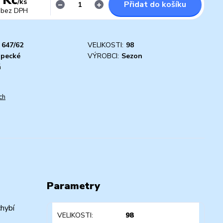
/
ks
Přidat do košíku
bez DPH
647/62
VELIKOSTI:
98
apecké
VÝROBCI:
Sezon
á
ch
Parametry
hybí
VELIKOSTI
98