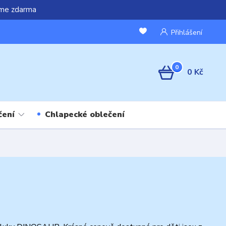
áme zdarma
Přihlášení
0
0 Kč
čení
Chlapecké oblečení