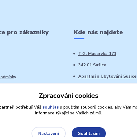
e pro zákazníky
Kde nás najdete
T.G. Masaryka 171
342 01 Sušice
Apartmán Ubytování Sušice
podmínky
 řád
Zpracování cookies
oží ve 14denní době
artneři potřebují Váš
souhlas
s použitím souborů cookies, aby Vám mo
informace týkající se Vašich zájmů.
Souhlasím
Nastavení