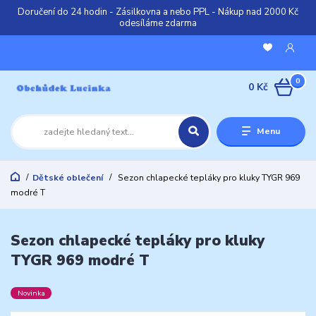
Doručení do 24 hodin - Zásilkovna a nebo PPL - Nákup nad 2000 Kč
odesíláme zdarma
0
0 Kč
Menu
Dětské oblečení
Sezon chlapecké tepláky pro kluky TYGR 969
modré T
Sezon chlapecké tepláky pro kluky
TYGR 969 modré T
Novinka