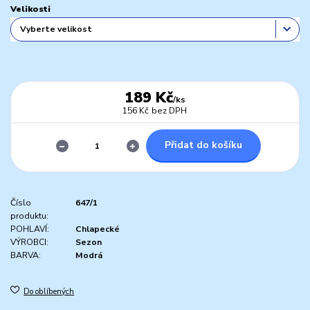
Velikosti
189 Kč
/
ks
156 Kč
bez DPH
Přidat do košíku
Číslo
647/1
produktu:
POHLAVÍ:
Chlapecké
VÝROBCI:
Sezon
BARVA:
Modrá
Do oblíbených