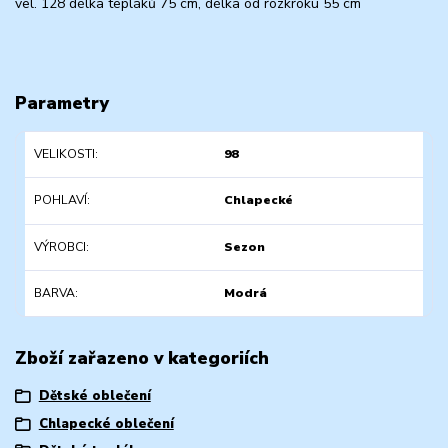
vel. 128 délka tepláků 75 cm, délka od rozkroku 55 cm
Parametry
VELIKOSTI
98
POHLAVÍ
Chlapecké
VÝROBCI
Sezon
BARVA
Modrá
Zboží zařazeno v kategoriích
Dětské oblečení
Chlapecké oblečení