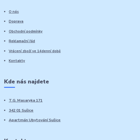
O nás
Doprava
Obchodní podmínky
Reklamační řád
Vrácení zboží ve 14denní době
Kontakty
Kde nás najdete
T.G. Masaryka 171
342 01 Sušice
Apartmán Ubytování Sušice