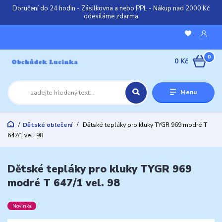
Doručení do 24 hodin - Zásilkovna a nebo PPL - Nákup nad 2000 Kč
odesíláme zdarma
0
0 Kč
Menu
Dětské oblečení
Dětské tepláky pro kluky TYGR 969 modré T
647/1 vel. 98
Dětské tepláky pro kluky TYGR 969
modré T 647/1 vel. 98
Novinka