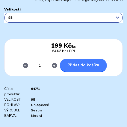
Stačí, když zboží objednáte nejpozději dnes do 24:00
Velikosti
199 Kč
/
ks
164 Kč
bez DPH
Přidat do košíku
Číslo
647/1
produktu:
VELIKOSTI:
98
POHLAVÍ:
Chlapecké
VÝROBCI:
Sezon
BARVA:
Modrá