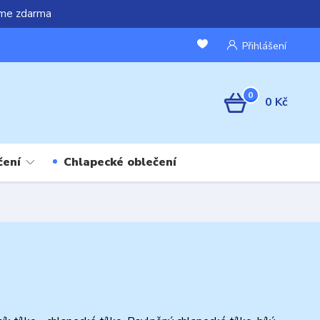
áme zdarma
Přihlášení
0
0 Kč
čení
Chlapecké oblečení