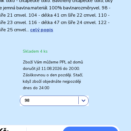
k tílko - chlapecké tílko. Bavlněný chlapecké tílko, bílý
ice jemná bavlna.materiál 100% bavlnarozměryvel. 98 -
íře 21 cmvel. 104 - délka 41 cm šíře 22 cmvel. 110 -
íře 23 cmvel. 116 - délka 47 cm šíře 24 cmvel. 122 -
íře 25 cmvel...
celý popis
Skladem 4 ks
Zboží Vám můžeme PPL až domů
doručit již 11.08.2026 do 20:00.
Zásilkovnou o den později. Stačí,
když zboží objednáte nejpozději
dnes do 24:00
Kč