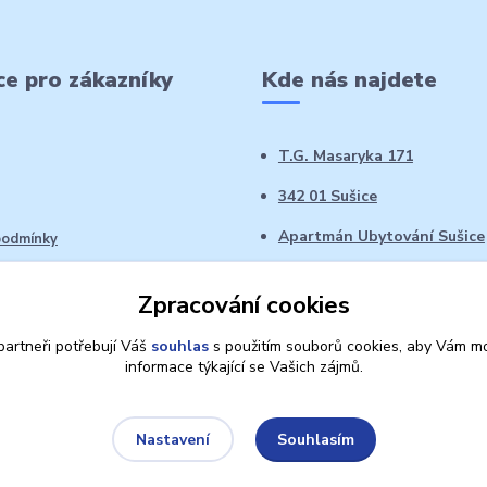
e pro zákazníky
Kde nás najdete
T.G. Masaryka 171
342 01 Sušice
Apartmán Ubytování Sušice
podmínky
 řád
Zpracování cookies
oží ve 14denní době
artneři potřebují Váš
souhlas
s použitím souborů cookies, aby Vám mo
informace týkající se Vašich zájmů.
Souhlasím
Nastavení