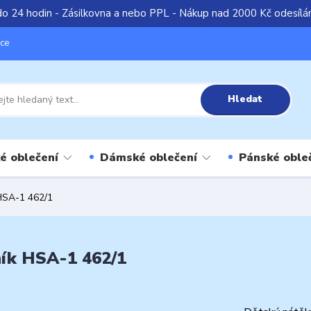
do 24 hodin - Zásilkovna a nebo PPL - Nákup nad 2000 Kč odesíl
íce
Hledat
é oblečení
Dámské oblečení
Pánské oble
 HSA-1 462/1
lník HSA-1 462/1