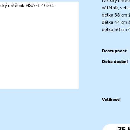
Dětský nátělní
nátělník, vel
délka 38 cm š
délka 44 cm š
délka 50 cm š
Dostupnost
Doba dodání
Velikosti
75 