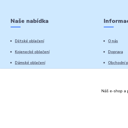
Naše nabídka
Informac
Dětské oblečení
O nás
Kojenecké oblečení
Doprava
Dámské oblečení
Obchodní 
Pánské oblečení
Reklamační
Vrácení zb
Náš e-shop a p
Kontakty