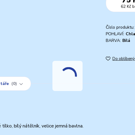
62 Kč
b
Číslo produktu:
POHLAVÍ:
Chl
BARVA:
Bílá
Do oblíbený
táře
0
tílko, bílý nátělník, velice jemná bavlna.