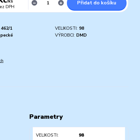
/
ks
Přidat do košíku
ez DPH
462/1
VELIKOSTI:
98
apecké
VÝROBCI:
DMD
ch
Parametry
VELIKOSTI
98