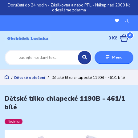
Doručení do 24 hodin - Zásilkovna a nebo PPL - Nákup nad 2000 Kč
odesíláme zdarma
0
0 Kč
Menu
Dětské oblečení
Dětské tílko chlapecké 1190B - 461/1 bílé
Dětské tílko chlapecké 1190B - 461/1
bílé
Novinka