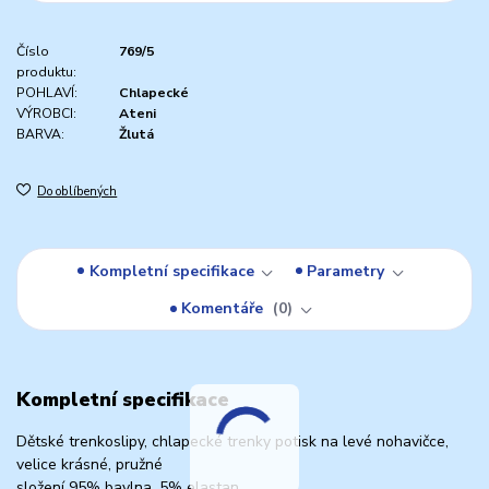
Číslo
769/5
produktu:
POHLAVÍ:
Chlapecké
VÝROBCI:
Ateni
BARVA:
Žlutá
Do oblíbených
Kompletní specifikace
Parametry
Komentáře
0
Kompletní specifikace
Dětské trenkoslipy, chlapecké trenky potisk na levé nohavičce,
velice krásné, pružné
složení 95% bavlna, 5% elastan