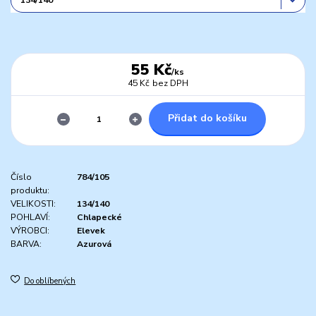
55 Kč
/
ks
45 Kč
bez DPH
Přidat do košíku
Číslo
784/105
produktu:
VELIKOSTI:
134/140
POHLAVÍ:
Chlapecké
VÝROBCI:
Elevek
BARVA:
Azurová
Do oblíbených