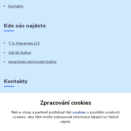
Kontakty
Kde nás najdete
T.G. Masaryka 171
342 01 Sušice
Apartmán Ubytování Sušice
Kontakty
Marie Sedláčková
Zpracování cookies
+420 776 728 764
Volat PO-NE do 21 hodin
Náš e-shop a partneři potřebují Váš
souhlas
s použitím souborů
cookies, aby Vám mohli zobrazovat informace týkající se Vašich
zájmů.