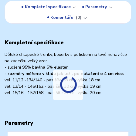
Kompletní specifikace
Parametry
Komentáře
0
Kompletní specifikace
Dětské chlapecké trenky, boxerky s potiskem na levé nohavičce
na zadečku velký vzor
- složení 95% bavlna 5% elasten
- rozměry měřeno v klidu jak leží, po natažení o 4 cm více:
vel. 11/12 -134/140 - pas šíře 28 cm, výška 18 cm
vel. 13/14 - 146/152 - pas šíře 30 cm, výška 19 cm
vel. 15/16 - 152/158 - pas šíře 32 cm, výška 20 cm
Parametry