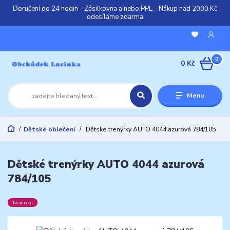
Doručení do 24 hodin - Zásilkovna a nebo PPL - Nákup nad 2000 Kč
odesíláme zdarma
0
0 Kč
Menu
Dětské oblečení
Dětské trenýrky AUTO 4044 azurová 784/105
Dětské trenýrky AUTO 4044 azurová
784/105
Novinka