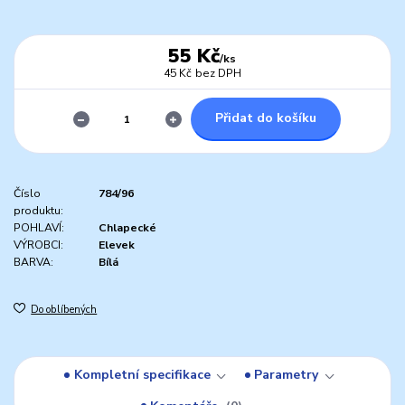
55 Kč
/
ks
45 Kč
bez DPH
Přidat do košíku
Číslo
784/96
produktu:
POHLAVÍ:
Chlapecké
VÝROBCI:
Elevek
BARVA:
Bílá
Do oblíbených
Kompletní specifikace
Parametry