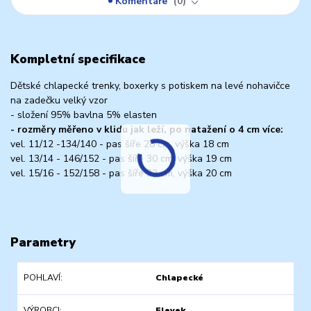
Komentáře
0
Kompletní specifikace
Dětské chlapecké trenky, boxerky s potiskem na levé nohavičce
na zadečku velký vzor
- složení 95% bavlna 5% elasten
- rozměry měřeno v klidu jak leží, po natažení o 4 cm více:
vel. 11/12 -134/140 - pas šíře 28 cm, výška 18 cm
vel. 13/14 - 146/152 - pas šíře 30 cm, výška 19 cm
vel. 15/16 - 152/158 - pas šíře 32 cm, výška 20 cm
Parametry
POHLAVÍ
Chlapecké
VÝROBCI
Elevek