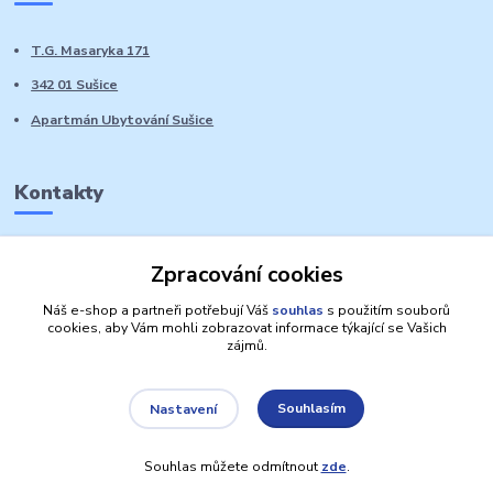
T.G. Masaryka 171
342 01 Sušice
Apartmán Ubytování Sušice
Kontakty
Marie Sedláčková
Zpracování cookies
+420 776 728 764
Volat PO-NE do 21 hodin
Náš e-shop a partneři potřebují Váš
souhlas
s použitím souborů
cookies, aby Vám mohli zobrazovat informace týkající se Vašich
zájmů.
Souhlasím
Nastavení
Autorská práva: Obchůdek Lucinka
Souhlas můžete odmítnout
zde
.
Vytvořeno na
Eshop-rychle.cz