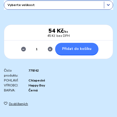
54 Kč
/
ks
45 Kč
bez DPH
Přidat do košíku
Číslo
778/42
produktu:
POHLAVÍ:
Chlapecké
VÝROBCI:
Happy Boy
BARVA:
Černá
Do oblíbených