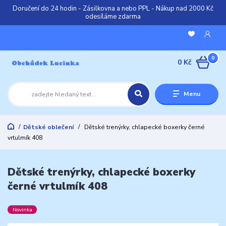
Doručení do 24 hodin - Zásilkovna a nebo PPL - Nákup nad 2000 Kč
odesíláme zdarma
0
0 Kč
Menu
Dětské oblečení
Dětské trenýrky, chlapecké boxerky černé
vrtulmík 408
Dětské trenýrky, chlapecké boxerky
černé vrtulmík 408
Novinka