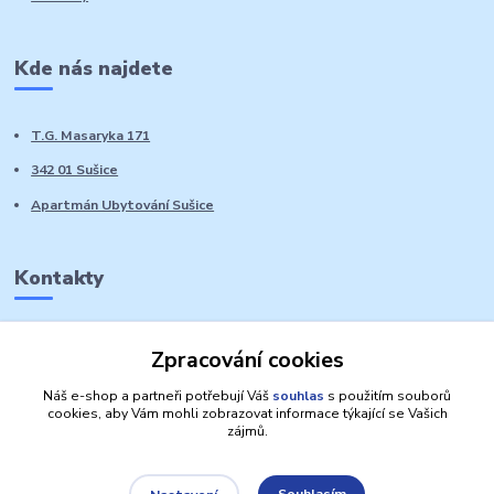
Kde nás najdete
T.G. Masaryka 171
342 01 Sušice
Apartmán Ubytování Sušice
Kontakty
Marie Sedláčková
Zpracování cookies
+420 776 728 764
Volat PO-NE do 21 hodin
Náš e-shop a partneři potřebují Váš
souhlas
s použitím souborů
cookies, aby Vám mohli zobrazovat informace týkající se Vašich
zájmů.