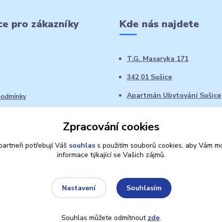
e pro zákazníky
Kde nás najdete
T.G. Masaryka 171
342 01 Sušice
Apartmán Ubytování Sušice
podmínky
 řád
Zpracování cookies
oží ve 14denní době
artneři potřebují Váš
souhlas
s použitím souborů cookies, aby Vám mo
informace týkající se Vašich zájmů.
Souhlasím
Nastavení
Souhlas můžete odmítnout
zde
.