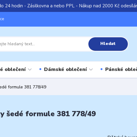
do 24 hodin - Zásilkovna a nebo PPL - Nákup nad 2000 Kč odesíl
íce
Hledat
é oblečení
Dámské oblečení
Pánské oble
šedé formule 381 778/49
ky šedé formule 381 778/49