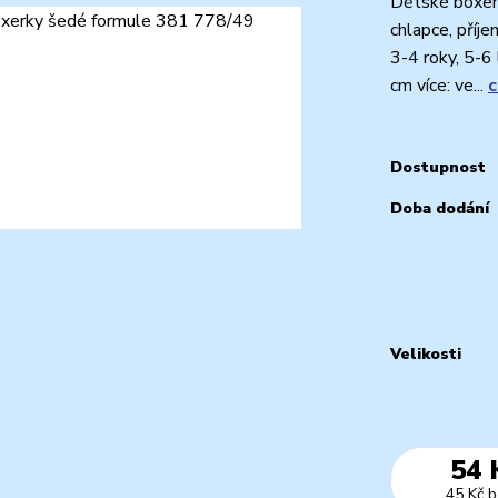
Dětské boxerk
chlapce, příj
3-4 roky, 5-6 
cm více: ve...
c
Dostupnost
Doba dodání
Velikosti
54 
45 Kč
b