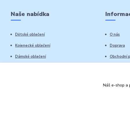
Naše nabídka
Informac
Dětské oblečení
O nás
Kojenecké oblečení
Doprava
Dámské oblečení
Obchodní 
Pánské oblečení
Reklamační
Vrácení zb
Náš e-shop a p
Kontakty
Autorská práva: Obchůdek Lucinka