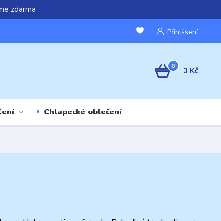
áme zdarma
Přihlášení
0
0 Kč
čení
Chlapecké oblečení