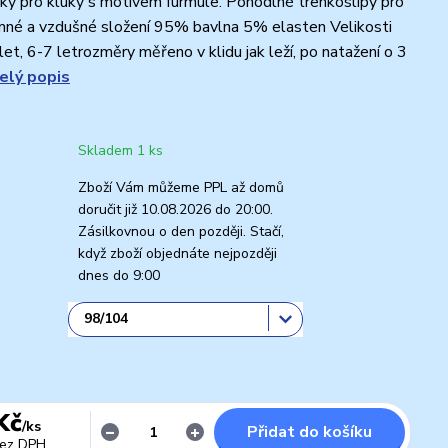
y pro kluky s motivem furmule. Pohodlné trenkoslipy pro
emné a vzdušné složení 95% bavlna 5% elasten Velikosti
let, 6-7 letrozměry měřeno v klidu jak leží, po natažení o 3
elý popis
Skladem 1 ks
Zboží Vám můžeme PPL až domů
doručit již 10.08.2026 do 20:00.
Zásilkovnou o den později. Stačí,
když zboží objednáte nejpozději
dnes do 9:00
Kč
/
ks
Přidat do košíku
ez DPH