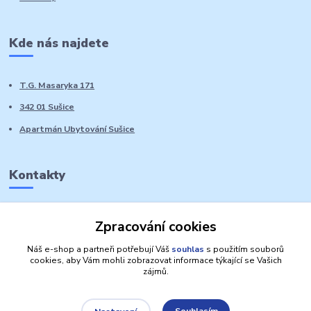
Kde nás najdete
T.G. Masaryka 171
342 01 Sušice
Apartmán Ubytování Sušice
Kontakty
Marie Sedláčková
Zpracování cookies
+420 776 728 764
Volat PO-NE do 21 hodin
Náš e-shop a partneři potřebují Váš
souhlas
s použitím souborů
cookies, aby Vám mohli zobrazovat informace týkající se Vašich
zájmů.