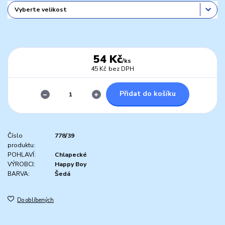
54 Kč
/
ks
45 Kč
bez DPH
Přidat do košíku
Číslo
778/39
produktu:
POHLAVÍ:
Chlapecké
VÝROBCI:
Happy Boy
BARVA:
Šedá
Do oblíbených