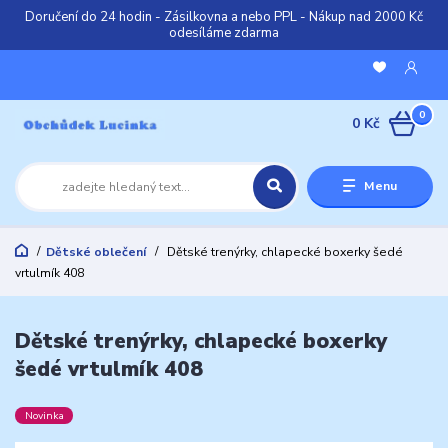
Doručení do 24 hodin - Zásilkovna a nebo PPL - Nákup nad 2000 Kč
odesíláme zdarma
0
0 Kč
Menu
Dětské oblečení
Dětské trenýrky, chlapecké boxerky šedé
vrtulmík 408
Dětské trenýrky, chlapecké boxerky
šedé vrtulmík 408
Novinka