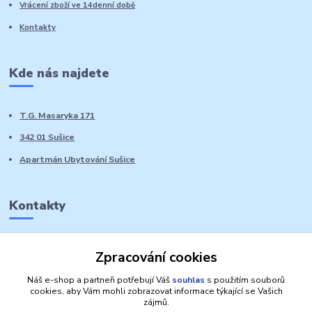
Vrácení zboží ve 14denní době
Kontakty
Kde nás najdete
T.G. Masaryka 171
342 01 Sušice
Apartmán Ubytování Sušice
Kontakty
Marie Sedláčková
Zpracování cookies
+420 776 728 764
Volat PO-NE do 21 hodin
Náš e-shop a partneři potřebují Váš
souhlas
s použitím souborů
cookies, aby Vám mohli zobrazovat informace týkající se Vašich
zájmů.