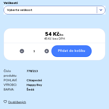
Velikosti
54 Kč
/
ks
45 Kč
bez DPH
Přidat do košíku
Číslo
778/213
produktu:
POHLAVÍ:
Chlapecké
VÝROBCI:
Happy Boy
BARVA:
Šedá
Do oblíbených