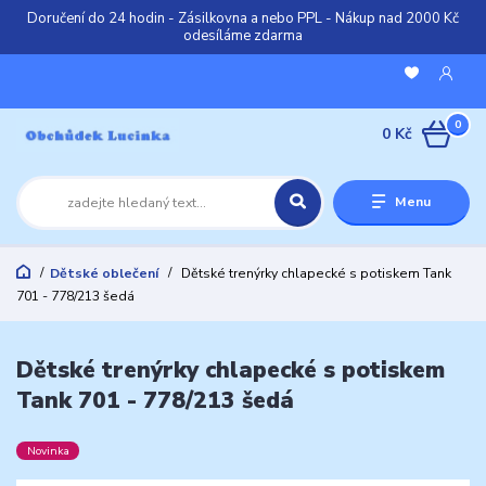
Doručení do 24 hodin - Zásilkovna a nebo PPL - Nákup nad 2000 Kč
odesíláme zdarma
0
0 Kč
Menu
Dětské oblečení
Dětské trenýrky chlapecké s potiskem Tank
701 - 778/213 šedá
Dětské trenýrky chlapecké s potiskem
Tank 701 - 778/213 šedá
Novinka