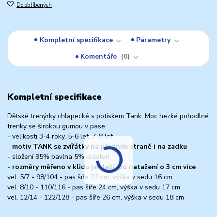
Do oblíbených
Kompletní specifikace
Parametry
Komentáře
0
Kompletní specifikace
Dětské trenýrky chlapecké s potiskem Tank. Moc hezké pohodlné
trenky se širokou gumou v pase.
- velikosti 3-4 roky, 5-6 let, 7-8 let
-
motiv TANK se zvířátky na předním straně i na zadku
- složení 95% bavlna 5% elasten
-
rozměry měřeno v klidu jak leží, po natažení o 3 cm více
vel. 5/7 - 98/104 - pas šíře 22 cm, výška v sedu 16 cm
vel. 8/10 - 110/116 - pas šíře 24 cm, výška v sedu 17 cm
vel. 12/14 - 122/128 - pas šíře 26 cm, výška v sedu 18 cm