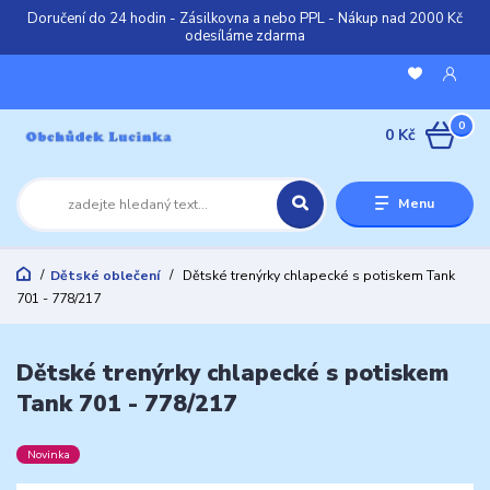
Doručení do 24 hodin - Zásilkovna a nebo PPL - Nákup nad 2000 Kč
odesíláme zdarma
0
0 Kč
Menu
Dětské oblečení
Dětské trenýrky chlapecké s potiskem Tank
701 - 778/217
Dětské trenýrky chlapecké s potiskem
Tank 701 - 778/217
Novinka