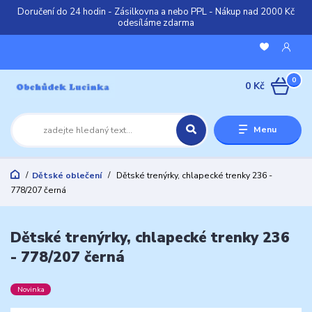
Doručení do 24 hodin - Zásilkovna a nebo PPL - Nákup nad 2000 Kč
odesíláme zdarma
0
0 Kč
Menu
Dětské oblečení
Dětské trenýrky, chlapecké trenky 236 -
778/207 černá
Dětské trenýrky, chlapecké trenky 236
- 778/207 černá
Novinka