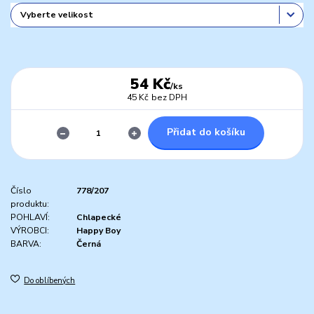
54 Kč
/
ks
45 Kč
bez DPH
Přidat do košíku
Číslo
778/207
produktu:
POHLAVÍ:
Chlapecké
VÝROBCI:
Happy Boy
BARVA:
Černá
Do oblíbených