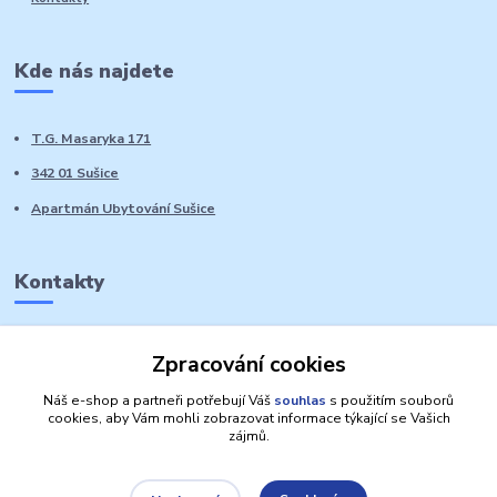
Kde nás najdete
T.G. Masaryka 171
342 01 Sušice
Apartmán Ubytování Sušice
Kontakty
Marie Sedláčková
Zpracování cookies
+420 776 728 764
Volat PO-NE do 21 hodin
Náš e-shop a partneři potřebují Váš
souhlas
s použitím souborů
cookies, aby Vám mohli zobrazovat informace týkající se Vašich
zájmů.