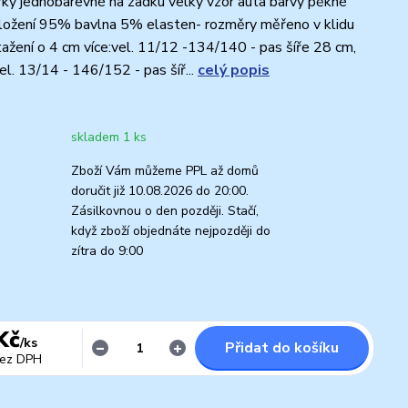
ky jednobarevné na zadku velký vzor auta barvy pěkné
 složení 95% bavlna 5% elasten- rozměry měřeno v klidu
atažení o 4 cm více:vel. 11/12 -134/140 - pas šíře 28 cm,
l. 13/14 - 146/152 - pas šíř...
celý popis
skladem 1 ks
Zboží Vám můžeme PPL až domů
doručit již 10.08.2026 do 20:00.
Zásilkovnou o den později. Stačí,
když zboží objednáte nejpozději do
zítra do 9:00
Kč
/
ks
Přidat do košíku
ez DPH