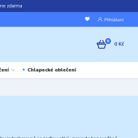
áme zdarma
Přihlášení
0
0 Kč
čení
Chlapecké oblečení