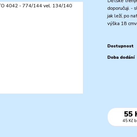
Dětské trenýr
doporučuji. -
jak leží, po n
výška 18 cmve
Dostupnost
Doba dodání
55 
45 Kč
b