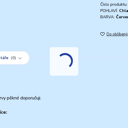
Číslo produktu:
POHLAVÍ:
Chl
BARVA:
Červe
Do oblíbený
táře
0
vy pěkné doporučuji.
íce: