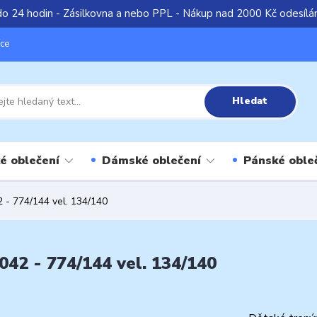
do 24 hodin - Zásilkovna a nebo PPL - Nákup nad 2000 Kč odesíl
íce
Hledat
é oblečení
Dámské oblečení
Pánské oble
 - 774/144 vel. 134/140
42 - 774/144 vel. 134/140