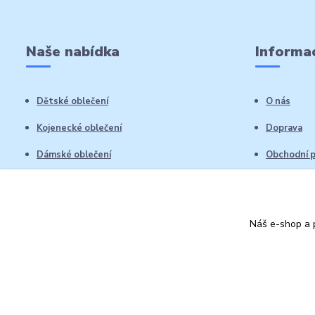
Naše nabídka
Informac
Dětské oblečení
O nás
Kojenecké oblečení
Doprava
Dámské oblečení
Obchodní 
Pánské oblečení
Reklamační
Vrácení zb
Náš e-shop a p
Kontakty