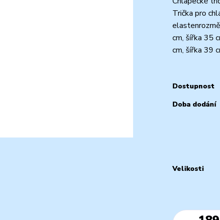
Chlapecké tr
Trička pro ch
elastenrozměr
cm, šířka 35 
cm, šířka 39 
Dostupnost
Doba dodání
Velikosti
189