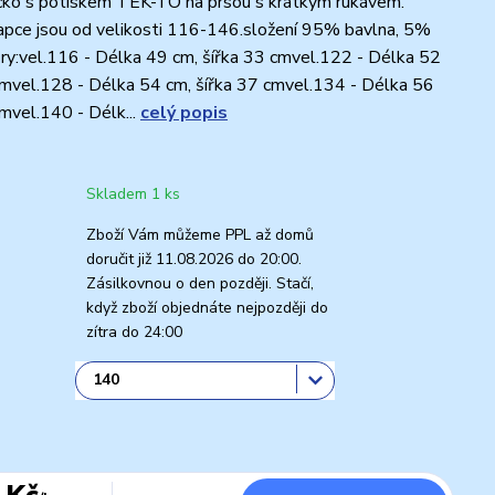
ičko s potiskem TEK-TO na prsou s krátkým rukávem.
lapce jsou od velikosti 116-146.složení 95% bavlna, 5%
y:vel.116 - Délka 49 cm, šířka 33 cmvel.122 - Délka 52
cmvel.128 - Délka 54 cm, šířka 37 cmvel.134 - Délka 56
cmvel.140 - Délk...
celý popis
Skladem 1 ks
Zboží Vám můžeme PPL až domů
doručit již 11.08.2026 do 20:00.
Zásilkovnou o den později. Stačí,
když zboží objednáte nejpozději do
zítra do 24:00
 Kč