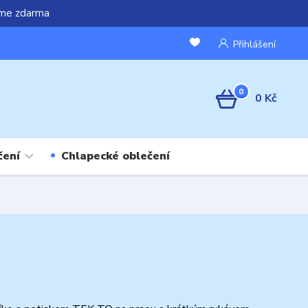
áme zdarma
Přihlášení
0
0 Kč
čení
Chlapecké oblečení