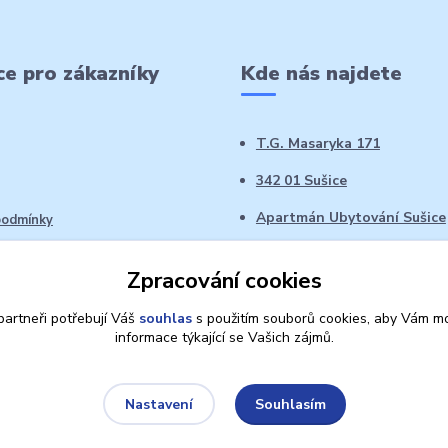
e pro zákazníky
Kde nás najdete
T.G. Masaryka 171
342 01 Sušice
Apartmán Ubytování Sušice
podmínky
 řád
Zpracování cookies
oží ve 14denní době
artneři potřebují Váš
souhlas
s použitím souborů cookies, aby Vám mo
informace týkající se Vašich zájmů.
Souhlasím
Nastavení