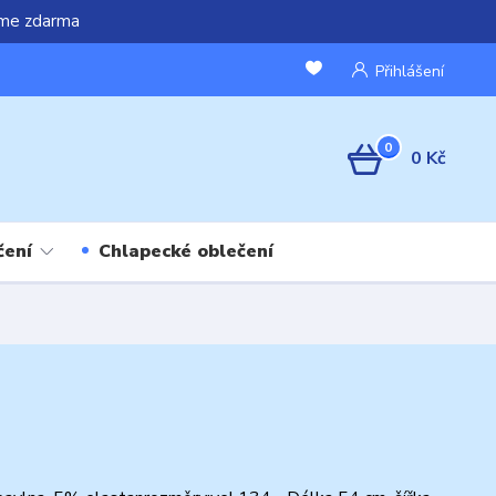
áme zdarma
Přihlášení
0
0 Kč
čení
Chlapecké oblečení