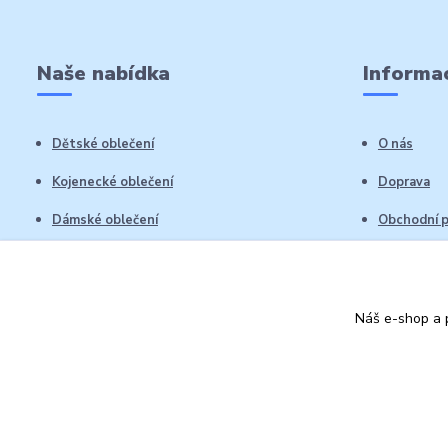
Naše nabídka
Informac
Dětské oblečení
O nás
Kojenecké oblečení
Doprava
Dámské oblečení
Obchodní 
Pánské oblečení
Reklamační
Vrácení zb
Náš e-shop a p
Kontakty