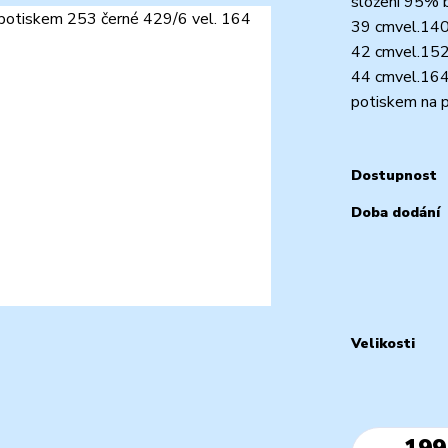
složení 95% b
39 cmvel.140 
42 cmvel.152 
44 cmvel.164 
potiskem na p
Dostupnost
Doba dodání
Velikosti
199