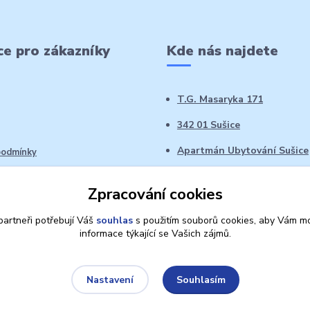
e pro zákazníky
Kde nás najdete
T.G. Masaryka 171
342 01 Sušice
Apartmán Ubytování Sušice
podmínky
 řád
Zpracování cookies
oží ve 14denní době
artneři potřebují Váš
souhlas
s použitím souborů cookies, aby Vám mo
informace týkající se Vašich zájmů.
Souhlasím
Nastavení