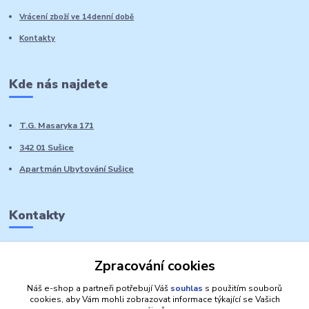
Vrácení zboží ve 14denní době
Kontakty
Kde nás najdete
T.G. Masaryka 171
342 01 Sušice
Apartmán Ubytování Sušice
Kontakty
Marie Sedláčková
Zpracování cookies
+420 776 728 764
Volat PO-NE do 21 hodin
Náš e-shop a partneři potřebují Váš
souhlas
s použitím souborů
cookies, aby Vám mohli zobrazovat informace týkající se Vašich