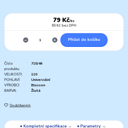
79 Kč
/
ks
65 Kč
bez DPH
Přidat do košíku
Číslo
715/46
produktu:
VELIKOSTI:
110
POHLAVÍ:
Univerzální
VÝROBCI:
Blosson
BARVA:
Žlutá
Do oblíbených
Kompletní specifikace
Parametry