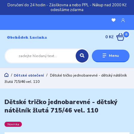
Doručení do 24 hodin - Zásilkovna a nebo PPL - Nákup nad 2000 Kč
odesíláme zdarma
0
0 Kč
Menu
Dětské oblečení
Dětské tričko jednobarevné - dětský nátělník
žlutá 715/46 vel. 110
Dětské tričko jednobarevné - dětský
nátělník žlutá 715/46 vel. 110
Novinka