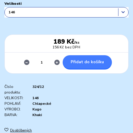
Velikosti
189 Kč
/
ks
156 Kč
bez DPH
Přidat do košíku
Číslo
324/12
produktu:
VELIKOSTI:
146
POHLAVÍ:
Chlapecké
VÝROBCI:
Kugo
BARVA:
Khaki
Do oblíbených