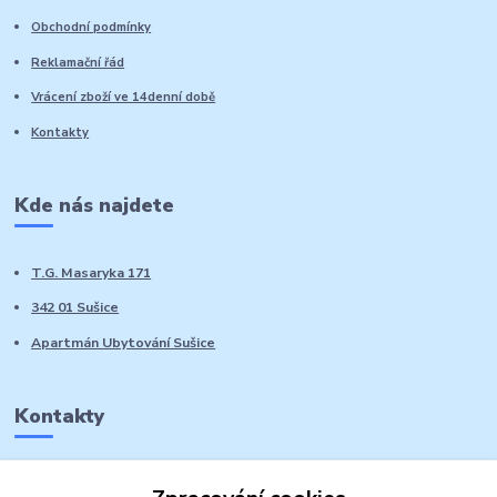
Obchodní podmínky
Reklamační řád
Vrácení zboží ve 14denní době
Kontakty
Kde nás najdete
T.G. Masaryka 171
342 01 Sušice
Apartmán Ubytování Sušice
Kontakty
Marie Sedláčková