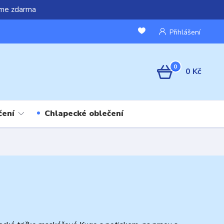
áme zdarma
Přihlášení
0
0 Kč
čení
Chlapecké oblečení