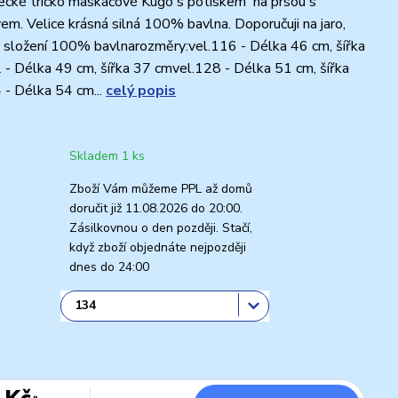
ecké tričko maskáčové Kugo s potiskem na prsou s
em. Velice krásná silná 100% bavlna. Doporučuji na jaro,
 složení 100% bavlnarozměry:vel.116 - Délka 46 cm, šířka
- Délka 49 cm, šířka 37 cmvel.128 - Délka 51 cm, šířka
- Délka 54 cm...
celý popis
Skladem 1 ks
Zboží Vám můžeme PPL až domů
doručit již 11.08.2026 do 20:00.
Zásilkovnou o den později. Stačí,
když zboží objednáte nejpozději
dnes do 24:00
 Kč