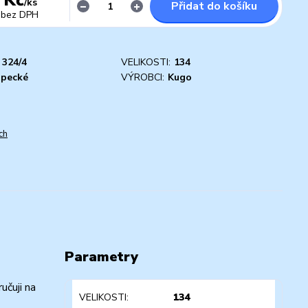
/
ks
Přidat do košíku
bez DPH
324/4
VELIKOSTI:
134
apecké
VÝROBCI:
Kugo
ch
Parametry
učuji na
VELIKOSTI
134