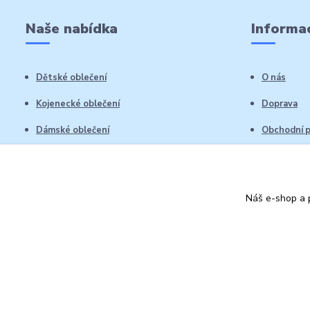
Naše nabídka
Informac
Dětské oblečení
O nás
Kojenecké oblečení
Doprava
Dámské oblečení
Obchodní 
Pánské oblečení
Reklamační
Vrácení zb
Náš e-shop a p
Kontakty
Autorská práva: Obchůdek Lucinka