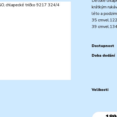
Dětské chlap
krátkým rukáv
léto a podzim
35 cmvel.122 
39 cmvel.134 
Dostupnost
Doba dodání
Velikosti
189