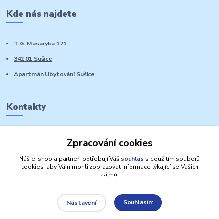
Kde nás najdete
T.G. Masaryka 171
342 01 Sušice
Apartmán Ubytování Sušice
Kontakty
Marie Sedláčková
Zpracování cookies
+420 776 728 764
Volat PO-NE do 21 hodin
Náš e-shop a partneři potřebují Váš
souhlas
s použitím souborů
cookies, aby Vám mohli zobrazovat informace týkající se Vašich
zájmů.
Souhlasím
Nastavení