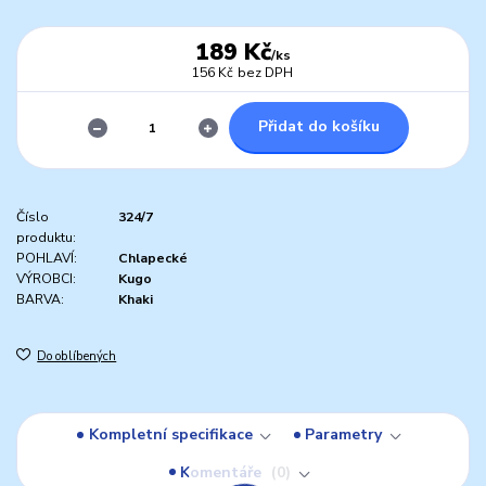
189 Kč
/
ks
156 Kč
bez DPH
Přidat do košíku
Číslo
324/7
produktu:
POHLAVÍ:
Chlapecké
VÝROBCI:
Kugo
BARVA:
Khaki
Do oblíbených
Kompletní specifikace
Parametry
Komentáře
0