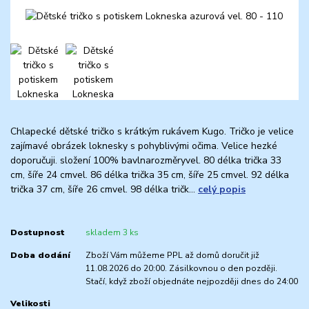
Chlapecké dětské tričko s krátkým rukávem Kugo. Tričko je velice
zajímavé obrázek loknesky s pohyblivými očima. Velice hezké
doporučuji. složení 100% bavlnarozměryvel. 80 délka trička 33
cm, šíře 24 cmvel. 86 délka trička 35 cm, šíře 25 cmvel. 92 délka
trička 37 cm, šíře 26 cmvel. 98 délka tričk...
celý popis
Dostupnost
skladem 3 ks
Doba dodání
Zboží Vám můžeme PPL až domů doručit již
11.08.2026 do 20:00. Zásilkovnou o den později.
Stačí, když zboží objednáte nejpozději dnes do 24:00
Velikosti