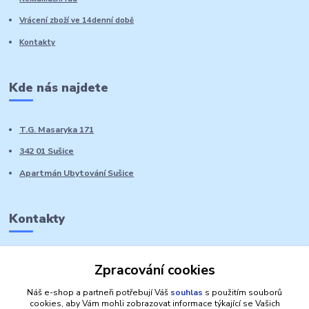
Vrácení zboží ve 14denní době
Kontakty
Kde nás najdete
T.G. Masaryka 171
342 01 Sušice
Apartmán Ubytování Sušice
Kontakty
Marie Sedláčková
Zpracování cookies
+420 776 728 764
Volat PO-NE do 21 hodin
Náš e-shop a partneři potřebují Váš
souhlas
s použitím souborů
cookies, aby Vám mohli zobrazovat informace týkající se Vašich