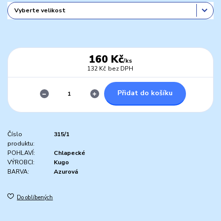
160 Kč
/
ks
132 Kč
bez DPH
Přidat do košíku
Číslo
315/1
produktu:
POHLAVÍ:
Chlapecké
VÝROBCI:
Kugo
BARVA:
Azurová
Do oblíbených