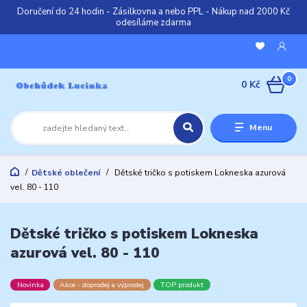
Doručení do 24 hodin - Zásilkovna a nebo PPL - Nákup nad 2000 Kč
odesíláme zdarma
0
0 Kč
Menu
Dětské oblečení
Dětské tričko s potiskem Lokneska azurová
vel. 80 - 110
Dětské tričko s potiskem Lokneska
azurová vel. 80 - 110
Novinka
Akce - doprodej a výprodej
TOP produkt