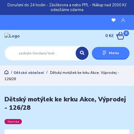
Doručení do 24 hodin - Zásilkovna a nebo PPL - Nákup nad 2000 Kč
odesíláme zdarma
0
0 Kč
Menu
Dětské oblečení
Dětský motýlek ke krku Akce, Výprodej -
126/28
Dětský motýlek ke krku Akce, Výprodej
- 126/28
Novinka