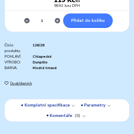
/
ks
98 Kč
bez DPH
Přidat do košíku
Číslo
126/28
produktu:
POHLAVÍ:
Chlapecké
VÝROBCI:
Dunpillo
BARVA:
Modrá tmavá
Do oblíbených
Kompletní specifikace
Parametry
Komentáře
0