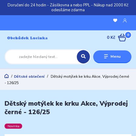
Doručení do 24 hodin - Zásilkovna a nebo PPL - Nákup nad 2000 Kč
odesíláme zdarma
0
0 Kč
Menu
Dětské oblečení
Dětský motýlek ke krku Akce, Výprodej černé
- 126/25
Dětský motýlek ke krku Akce, Výprodej
černé - 126/25
Novinka