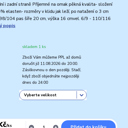
ní i zadní straně Příjemné na omak pěkná kvalita- složení
 elasten- rozměry v klidu jak leží, po natažení o 3 cm
- 98/104 pas šíře 20 cm, výška 16 cmvel. 6/9 - 110/116
ý popis
skladem 1 ks
Zboží Vám můžeme PPL až domů
doručit již 11.08.2026 do 20:00.
Zásilkovnou o den později. Stačí,
když zboží objednáte nejpozději
dnes do 24:00
Kč
/
ks
Přidat do košíku