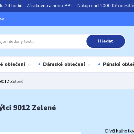
do 24 hodin - Zásilkovna a nebo PPL - Nákup nad 2000 Kč odesíl
íce
Hledat
é oblečení
Dámské oblečení
Pánské oble
i 9012 Zelené
ýlci 9012 Zelené
Dívčí kalhotk