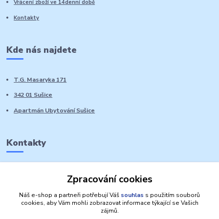
Vrácení zboží ve 14denní době
Kontakty
Kde nás najdete
T.G. Masaryka 171
342 01 Sušice
Apartmán Ubytování Sušice
Kontakty
Marie Sedláčková
Zpracování cookies
+420 776 728 764
Volat PO-NE do 21 hodin
Náš e-shop a partneři potřebují Váš
souhlas
s použitím souborů
cookies, aby Vám mohli zobrazovat informace týkající se Vašich
zájmů.