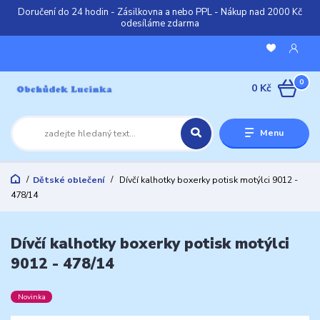
Doručení do 24 hodin - Zásilkovna a nebo PPL - Nákup nad 2000 Kč
odesíláme zdarma
0
0 Kč
Menu
Dětské oblečení
Dívčí kalhotky boxerky potisk motýlci 9012 -
478/14
Dívčí kalhotky boxerky potisk motýlci
9012 - 478/14
Novinka