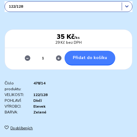
35 Kč
/
ks
29 Kč
bez DPH
Přidat do košíku
Číslo
478/14
produktu:
VELIKOSTI:
122/128
POHLAVÍ:
Dívčí
VÝROBCI:
Elevek
BARVA:
Zelené
Do oblíbených