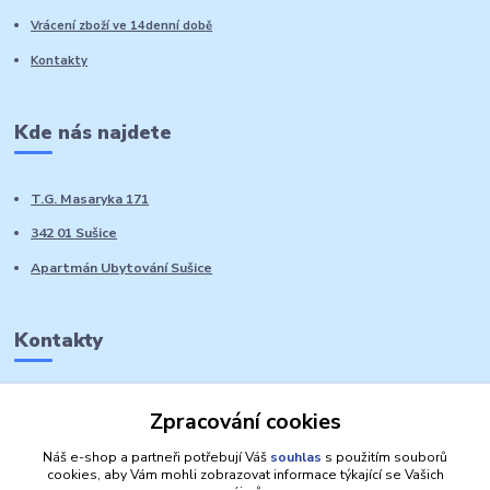
Vrácení zboží ve 14denní době
Kontakty
Kde nás najdete
T.G. Masaryka 171
342 01 Sušice
Apartmán Ubytování Sušice
Kontakty
Marie Sedláčková
Zpracování cookies
+420 776 728 764
Volat PO-NE do 21 hodin
Náš e-shop a partneři potřebují Váš
souhlas
s použitím souborů
cookies, aby Vám mohli zobrazovat informace týkající se Vašich