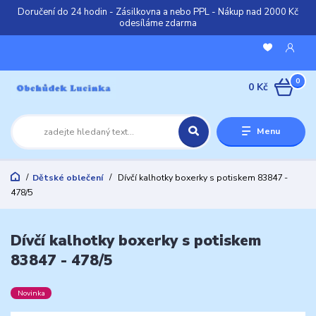
Doručení do 24 hodin - Zásilkovna a nebo PPL - Nákup nad 2000 Kč
odesíláme zdarma
0
0 Kč
Menu
Dětské oblečení
Dívčí kalhotky boxerky s potiskem 83847 -
478/5
Dívčí kalhotky boxerky s potiskem
83847 - 478/5
Novinka