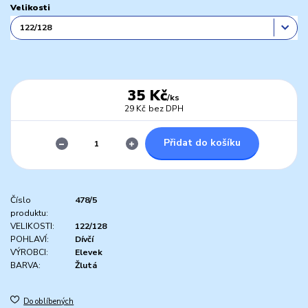
Velikosti
35 Kč
/
ks
29 Kč
bez DPH
Přidat do košíku
Číslo
478/5
produktu:
VELIKOSTI:
122/128
POHLAVÍ:
Dívčí
VÝROBCI:
Elevek
BARVA:
Žlutá
Do oblíbených