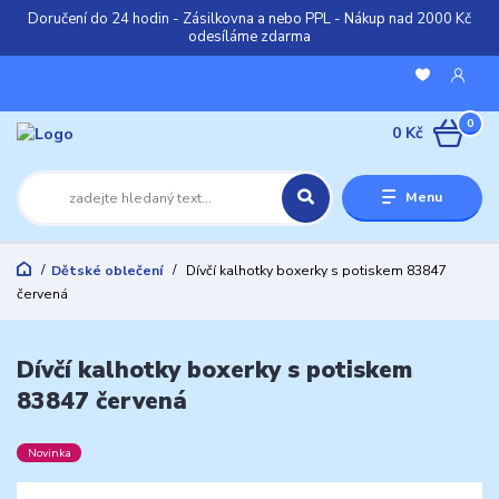
Doručení do 24 hodin - Zásilkovna a nebo PPL - Nákup nad 2000 Kč
odesíláme zdarma
0
0 Kč
Menu
Dětské oblečení
Dívčí kalhotky boxerky s potiskem 83847
červená
Dívčí kalhotky boxerky s potiskem
83847 červená
Novinka