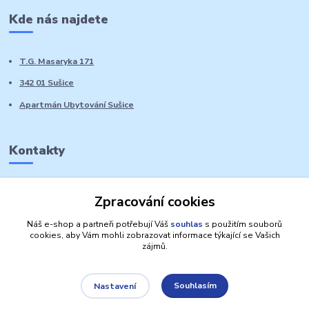
Kde nás najdete
T.G. Masaryka 171
342 01 Sušice
Apartmán Ubytování Sušice
Kontakty
Marie Sedláčková
Zpracování cookies
+420 776 728 764
Volat PO-NE do 21 hodin
Náš e-shop a partneři potřebují Váš
souhlas
s použitím souborů
cookies, aby Vám mohli zobrazovat informace týkající se Vašich
zájmů.
Souhlasím
Nastavení