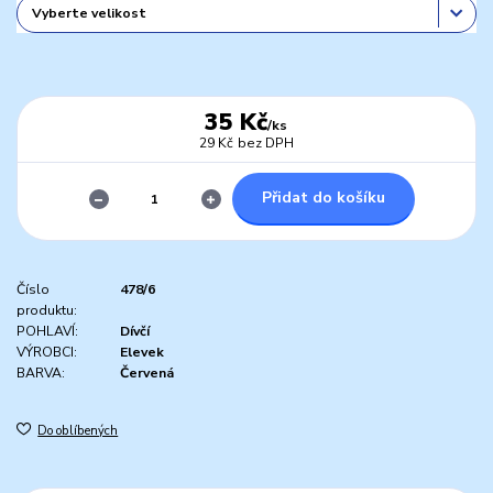
35 Kč
/
ks
29 Kč
bez DPH
Přidat do košíku
Číslo
478/6
produktu:
POHLAVÍ:
Dívčí
VÝROBCI:
Elevek
BARVA:
Červená
Do oblíbených